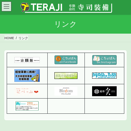
コ
ナ
ン
ビ
テ
ゲ
ン
ー
リンク
ツ
シ
に
ョ
HOME
リンク
移
ン
動
に
移
動