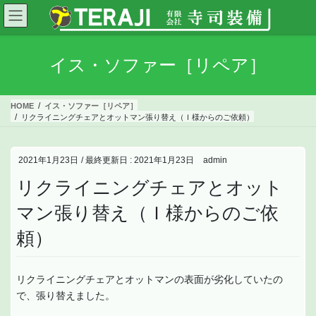
コ
ナ
ン
ビ
テ
ゲ
ン
ー
イス・ソファー［リペア］
ツ
シ
に
ョ
移
ン
HOME
イス・ソファー［リペア］
動
に
リクライニングチェアとオットマン張り替え（Ｉ様からのご依頼）
移
動
2021年1月23日
/ 最終更新日 :
2021年1月23日
admin
リクライニングチェアとオット
マン張り替え（Ｉ様からのご依
頼）
リクライニングチェアとオットマンの表面が劣化していたの
で、張り替えました。