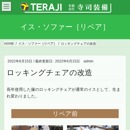
コ
ナ
ン
ビ
テ
ゲ
ン
ー
イス・ソファー［リペア］
ツ
シ
に
ョ
移
ン
HOME
イス・ソファー［リペア］
ロッキングチェアの改造
動
に
移
動
2022年6月15日
/ 最終更新日 :
2022年6月15日
admin
ロッキングチェアの改造
長年使用した籐のロッキングチェアが通常のイスとして、生ま
れ変わりました。
リペア前